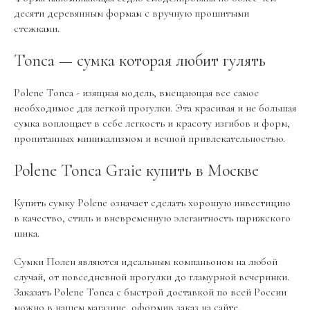
десяти деревянным формам с вручную прошитыми
стежками.
Tonca — сумка которая любит гулять
Polene Tonca - изящная модель, вмещающая все самое
необходимое для легкой прогулки. Эта красивая и не большая
сумка воплощает в себе легкость и красоту изгибов и форм,
пропитанных минимализмом и вечной привлекательностью.
Polene Tonca Graie купить в Москве
Купить сумку Polene означает сделать хорошую инвестицию
в качество, стиль и вневременную элегантность парижского
шика.
Сумки Полен являются идеальным компаньоном на любой
случай, от повседневной прогулки до гламурной вечеринки.
Заказать Polene Tonca с быстрой доставкой по всей России
можно в нашем магазине, оформив заказ на сайте.