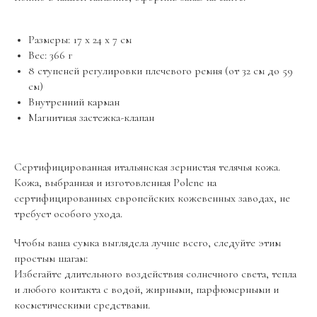
Размеры: 17 х 24 х 7 см
Вес: 366 г
8 ступеней регулировки плечевого ремня (от 32 см до 59
см)
Внутренний карман
О БРЕНДЕ
МОДЕЛИ
Магнитная застежка-клапан
История бренда
Cyme
Cyme mini
Numefo Neuf
Сертифицированная итальянская зернистая телячья кожа.
Numefo Neuf mini
Кожа, выбранная и изготовленная Polene на
Tonca
сертифицированных европейских кожевенных заводах, не
требует особого ухода.
ПОМОЩЬ
КОНТАКТЫ
Чтобы ваша сумка выглядела лучше всего, следуйте этим
Доставка и
+ 7 (495) 545-25-70
простым шагам:
оплата
Избегайте длительного воздействия солнечного света, тепла
Контакты
и любого контакта с водой, жирными, парфюмерными и
косметическими средствами.