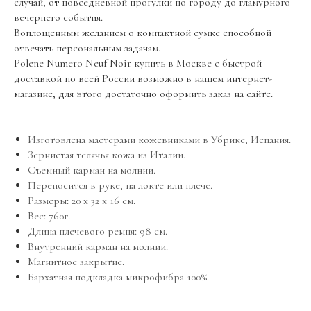
случай, от повседневной прогулки по городу до гламурного
вечернего события.
Воплощенным желанием о компактной сумке способной
отвечать персональным задачам.
Polene Numero Neuf Noir купить в Москве с быстрой
доставкой по всей России возможно в нашем интернет-
магазине, для этого достаточно оформить заказ на сайте.
Изготовлена мастерами кожевниками в Убрике, Испания.
Зернистая телячья кожа из Италии.
Съемный карман на молнии.
Переносится в руке, на локте или плече.
Размеры: 20 х 32 х 16 см.
Вес: 760г.
О БРЕНДЕ
МОДЕЛИ
Длина плечевого ремня: 98 см.
История бренда
Cyme
Внутренний карман на молнии.
Cyme mini
Магнитное закрытие.
Бархатная подкладка микрофибра 100%.
Numefo Neuf
Numefo Neuf mini
Tonca