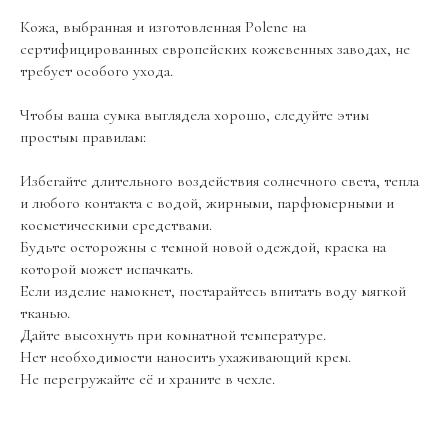
Кожа, выбранная и изготовленная Polene на
сертифицированных европейских кожевенных заводах, не
ПОМОЩЬ
КОНТАКТЫ
требует особого ухода.
Доставка и
+ 7 (495) 545-25-70
оплата
Чтобы ваша сумка выглядела хорошо, следуйте этим
Контакты
простым правилам:
Избегайте длительного воздействия солнечного света, тепла
и любого контакта с водой, жирными, парфюмерными и
косметическими средствами.
Будьте осторожны с темной новой одеждой, краска на
которой может испачкать.
Если изделие намокнет, постарайтесь впитать воду мягкой
тканью.
Дайте высохнуть при комнатной температуре.
Нет необходимости наносить ухаживающий крем.
Не перегружайте её и храните в чехле.